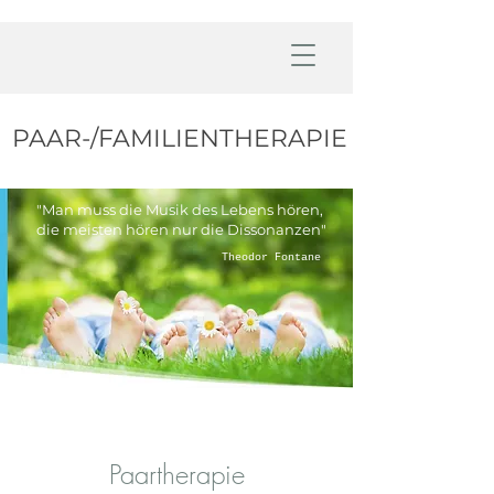
PAAR-/FAMILIENTHERAPIE
"Man muss die Musik des Lebens hören,
die meisten hören nur die Dissonanzen"
Theodor Fontane
Paartherapie