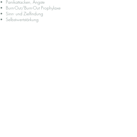
Panikattacken, Ängste
Burn-Out/Burn-Out Prophylaxe
Sinn- und Zielfindung
Selbstwertstärkung
Schwangerschaftskonflikt
Arbeit mit dem Inneren
Kind/Mustererkennung
Neuorientierung nach Schicksalsschlägen (Tod,
Trennung)
Unterstützung in schwierigen Lebenssituationen
(Verlust, Trauer, Beziehungsprobleme)
Beratung und Therapie für Bettlägrige und
schwer erkrankte Menschen, sowie deren
Angehörige
…