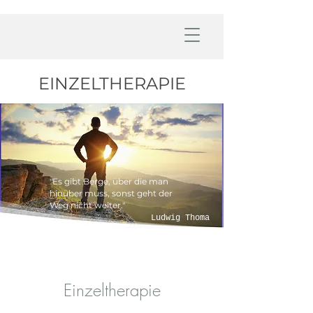
EINZELTHERAPIE
"Es gibt Berge, über die man
hinüber muss, sonst geht der
Weg nicht weiter."
Ludwig Thoma
Einzeltherapie